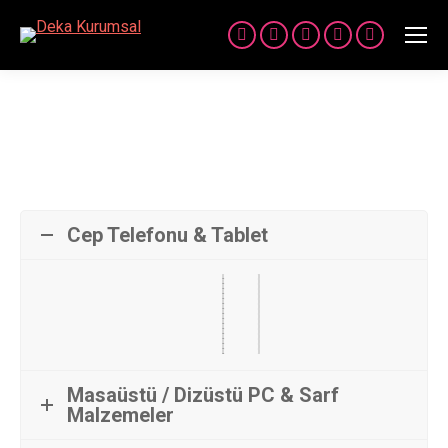
Facebook
Twitter
Linkedin
Instagram
YouTube
İş Ortaklarımız
You are here:
Cep Telefonu & Tablet
Masaüstü / Dizüstü PC & Sarf
Malzemeler