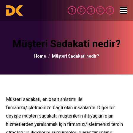
Facebook
Twitter
Linkedin
Instagram
YouTube
Müşteri Sadakati nedir?
You are here:
Home
Müşteri Sadakati nedir?
Müşteri sadakati, en basit anlatımı ile
firmanıza/işletmenize bağlı olan insanlardır. Diğer bir
deyişle müşteri sadakati; müşterilerin ihtiyaçları olan
hizmetlerden yaralanmak için firmanızı/işletmenizi tercih
etmeleri ve ilişkilerini sürdürmeleri olarak tanımlanır.